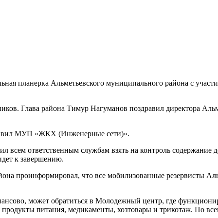
льная планерка Альметьевского муниципального района с участи
ников. Глава района Тимур Нагуманов поздравил директора Аль
главил МУП «ЖКХ (Инженерные сети)».
чил всем ответственным службам взять на контроль содержание 
идет к завершению.
айона проинформировал, что все мобилизованные резервисты А
сово, может обратиться в Молодежный центр, где функционир
я продукты питания, медикаменты, хозтовары и трикотаж. По вс