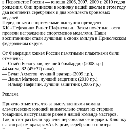
в Первенстве России — юноши 2006, 2007, 2009 и 2010 годов
рождения. Они принесли в копилку нашей школы в этом году
два комплекта серебряных и два комплекта бронзовых
медалей.
Перед юными спортсменами выступил президент
ХК «Нефтяник» Ринат Шафигуллин. Затем почётные гости
провели награждение спортсменов медалями. Наши
воспитанники стали лучшими в своих амплуа в Приволжском
федеральном округе.
От Федерация хоккея России памятными плакетками были
отмечены:
— Семён Белогуров, лучший бомбардир (2008 г.р.) —
44 матча, 82 (45+37) очка),
— Булат Ахметов, лучший вратарь (2009 г.р.),
— Данил Матвеев, лучший защитник (2010 г.р.),
— Ильдар Нафигин, лучший защитник (2006 г.р.).
Реклама
Приятно отметить, что за выступлениями команд
альметьевских юношей внимательно следят их старшие
товарищи, выступавшие ранее в нашей команде мастеров.
Так, в этот раз были вручены персональные подарки. Клюшку
с автографом вратаря «Ак Барса», серебряного призера