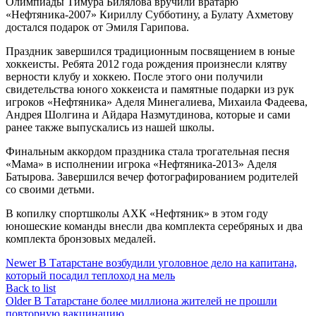
Олимпиады Тимура Билялова вручили вратарю
«Нефтяника-2007» Кириллу Субботину, а Булату Ахметову
достался подарок от Эмиля Гарипова.
Праздник завершился традиционным посвящением в юные
хоккеисты. Ребята 2012 года рождения произнесли клятву
верности клубу и хоккею. После этого они получили
свидетельства юного хоккеиста и памятные подарки из рук
игроков «Нефтяника» Аделя Минегалиева, Михаила Фадеева,
Андрея Шолгина и Айдара Назмутдинова, которые и сами
ранее также выпускались из нашей школы.
Финальным аккордом праздника стала трогательная песня
«Мама» в исполнении игрока «Нефтяника-2013» Аделя
Батырова. Завершился вечер фотографированием родителей
со своими детьми.
В копилку спортшколы АХК «Нефтяник» в этом году
юношеские команды внесли два комплекта серебряных и два
комплекта бронзовых медалей.
Newer
В Татарстане возбудили уголовное дело на капитана,
который посадил теплоход на мель
Back to list
Older
В Татарстане более миллиона жителей не прошли
повторную вакцинацию