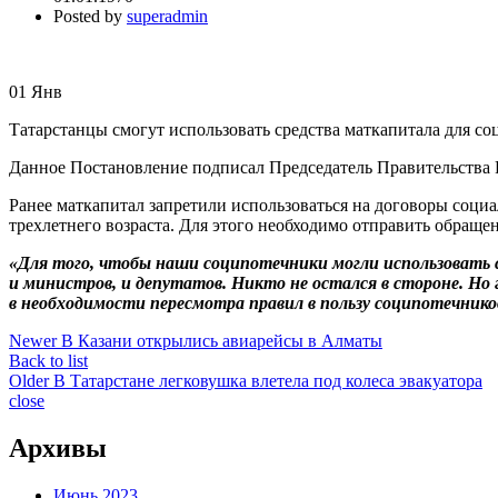
Posted by
superadmin
01
Янв
Татарстанцы смогут использовать средства маткапитала для с
Данное Постановление подписал Председатель Правительства
Ранее маткапитал запретили использоваться на договоры социа
трехлетнего возраста. Для этого необходимо отправить обраще
«Для того, чтобы наши соципотечники могли использовать с
и министров, и депутатов. Никто не остался в стороне. Но
в необходимости пересмотра правил в пользу соципотечнико
Newer
В Казани открылись авиарейсы в Алматы
Back to list
Older
В Татарстане легковушка влетела под колеса эвакуатора
close
Архивы
Июнь 2023