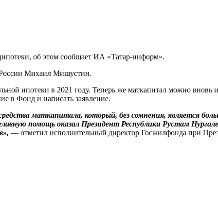
оципотеки, об этом сообщает ИА «Татар-информ».
 России Михаил Мишустин.
льной ипотеки в 2021 году. Теперь же маткапитал можно вновь и
ние в Фонд и написать заявление.
редства маткапитала, который, без сомнения, является боль
 главную помощь оказал Президент Республики Рустам Нургал
в»,
— отметил исполнительный директор Госжилфонда при През