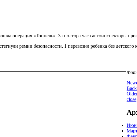
рошла операция «Тоннель». За полтора часа автоинспекторы пр
тегнули ремни безопасности, 1 перевозил ребенка без детского
Фото
New
Back 
Olde
close
Ар
Июнь
Март
Февр