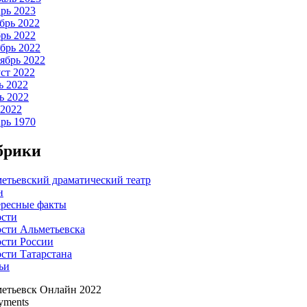
рь 2023
брь 2022
рь 2022
брь 2022
ябрь 2022
ст 2022
 2022
 2022
2022
рь 1970
брики
етьевский драматический театр
н
ресные факты
сти
сти Альметьевска
сти России
сти Татарстана
ьи
етьевск Онлайн
2022