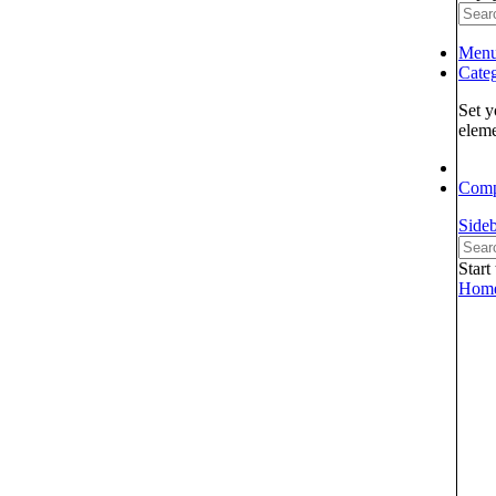
Men
Categ
Set y
elem
Comp
Side
Start
Hom