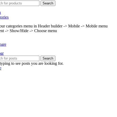
Search
u
ories
our categories menu in Header builder -> Mobile -> Mobile menu
ent -> Show/Hide -> Choose menu
are
bar
Search
 typing to see posts you are looking for.
e