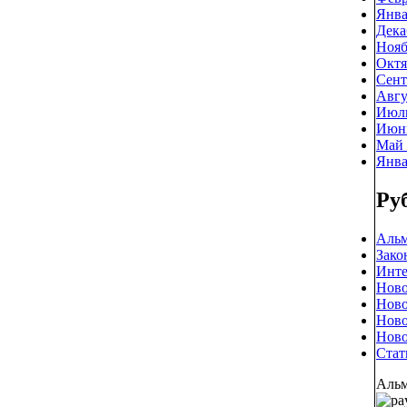
Янва
Дека
Нояб
Октя
Сент
Авгу
Июль
Июнь
Май 
Янва
Ру
Альм
Зако
Инте
Ново
Ново
Ново
Ново
Стат
Альм