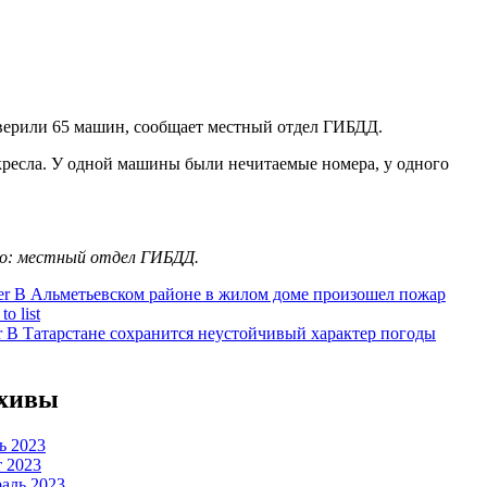
оверили 65 машин, сообщает местный отдел ГИБДД.
 кресла. У одной машины были нечитаемые номера, у одного
: местный отдел ГИБДД.
er
В Альметьевском районе в жилом доме произошел пожар
to list
r
В Татарстане сохранится неустойчивый характер погоды
хивы
 2023
 2023
аль 2023