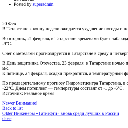
Posted by
superadmin
20
Фев
В Татарстане к концу недели ожидается ухудшение погоды и по
Во вторник, 21 февраля, в Татарстане временами будет наблюдат
-9°С.
Снег с метелями прогнозируется в Татарстане в среду и четвер
В День защитника Отечества, 23 февраля, в Татарстане ночью 
м/с.
К пятнице, 24 февраля, осадки прекратятся, а температурный ф
По предварительному прогнозу Гидрометцентра Татарстана, в су
-22°С. Днем потеплеет — температуры составят от -1 до -6°С.
Источник: Реальное время
Newer
Внимание!
Back to list
Older
Инженеры «Татнефти» вновь среди лучших в России
close