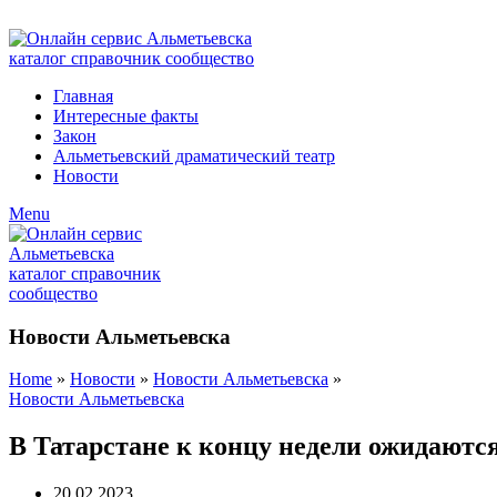
ADD ANYTHING HERE OR JUST REMOVE IT…
Главная
Интересные факты
Закон
Альметьевский драматический театр
Новости
Menu
Новости Альметьевска
Home
»
Новости
»
Новости Альметьевска
»
Новости Альметьевска
В Татарстане к концу недели ожидаются
20.02.2023