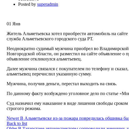
Posted by
superadmin
01
Янв
Житель Альметьевска хотел приобрести автомобиль на сайте
служба Альметьевского городского суда РТ.
Неоднократно судимый мужчина приобрел во Владимирской об
Новгородской области, он разместил на сайте объявление о п
объявление откликнулся альметьевец.
Далее мужчина связался с покупателем по телефону и сказал,
альметьевец перечислил указанную сумму.
Мужчина, получив деньги, перестал выходить на связь.
По данному факту возбуждено уголовное дело по статье «М
Суд назначил ему наказание в виде лишения свободы сроком 
строгого режима.
Newer
В Альметьевске из-за пожара повредилась обшивка ба
Back to list
Older
В Татарстане автоинспекторы сопроводили женщину, у 