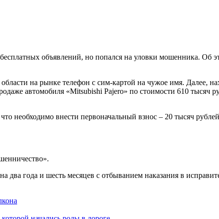
 бесплатных объявлений, но попался на уловки мошенника. Об э
ласти на рынке телефон с сим-картой на чужое имя. Далее, на
родаже автомобиля «Mitsubishi Pajero» по стоимости 610 тысяч р
 что необходимо внести первоначальный взнос – 20 тысяч рублей
ошенничество».
на два года и шесть месяцев с отбыванием наказания в исправи
лкона
которой начались роды в дороге