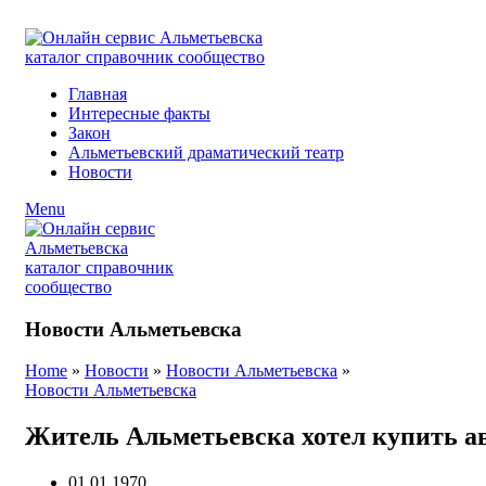
ADD ANYTHING HERE OR JUST REMOVE IT…
Главная
Интересные факты
Закон
Альметьевский драматический театр
Новости
Menu
Новости Альметьевска
Home
»
Новости
»
Новости Альметьевска
»
Новости Альметьевска
Житель Альметьевска хотел купить а
01.01.1970