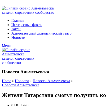
ADD ANYTHING HERE OR JUST REMOVE IT…
Главная
Интересные факты
Закон
Альметьевский драматический театр
Новости
Menu
Новости Альметьевска
Home
»
Новости
»
Новости Альметьевска
»
Новости Альметьевска
Жители Татарстана смогут получить ко
01.01.1970