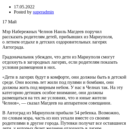
17.05.2022
Posted by
superadmin
17
Май
Мэр Набережных Челнов Наиль Магдеев поручил
рассказать родителям детей, прибывших из Мариуполя,
о летнем отдыхе в детских оздоровительных лагерях
Автограда.
Градоначальник убежден, что дети из Мариуполя смогут
отдохнуть в загородных лагерях, если родителям показать
условия размещения в них.
«Дети в лагерях будут в комфорте, они должны быть в детской
среде. Они восемь лет жили под пулями и бомбами, они
должны жить под мирным небом. У нас в Челнах так. На эту
категорию детишек особое внимание, они должны
размещаться на тех же условиях, что и юные жители
Челнов», — сказал Магдеев на аппаратном совещании.
В Автоград из Мариуполя прибыли 54 ребенка. Возможно,
по словам мэра, часть из них уехали вместе со своими
родителями в другие города. Путевки получат все оставшиеся
дети, у которых будет желание отдохнуть в лагере.