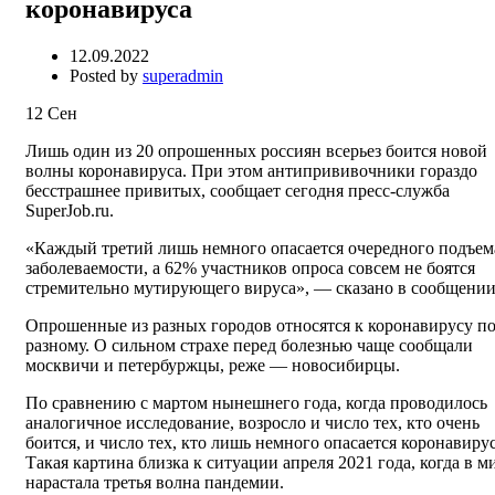
коронавируса
12.09.2022
Posted by
superadmin
12
Сен
Лишь один из 20 опрошенных россиян всерьез боится новой
волны коронавируса. При этом антипрививочники гораздо
бесстрашнее привитых, сообщает сегодня пресс-служба
SuperJob.ru.
«Каждый третий лишь немного опасается очередного подъем
заболеваемости, а 62% участников опроса совсем не боятся
стремительно мутирующего вируса», — сказано в сообщении
Опрошенные из разных городов относятся к коронавирусу по
разному. О сильном страхе перед болезнью чаще сообщали
москвичи и петербуржцы, реже — новосибирцы.
По сравнению с мартом нынешнего года, когда проводилось
аналогичное исследование, возросло и число тех, кто очень
боится, и число тех, кто лишь немного опасается коронавирус
Такая картина близка к ситуации апреля 2021 года, когда в м
нарастала третья волна пандемии.