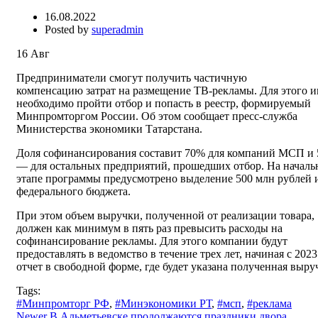
16.08.2022
Posted by
superadmin
16
Авг
Предприниматели смогут получить частичную
компенсацию затрат на размещение ТВ-рекламы. Для этого 
необходимо пройти отбор и попасть в реестр, формируемый
Минпромторгом России. Об этом сообщает пресс-служба
Министерства экономики Татарстана.
Доля софинансирования составит 70% для компаний МСП и
— для остальных предприятий, прошедших отбор. На началь
этапе программы предусмотрено выделение 500 млн рублей 
федерального бюджета.
При этом объем выручки, полученной от реализации товара,
должен как минимум в пять раз превысить расходы на
софинансирование рекламы. Для этого компании будут
предоставлять в ведомство в течение трех лет, начиная с 2023
отчет в свободной форме, где будет указана полученная выру
Tags:
#Минпромторг РФ
,
#Минэкономики РТ
,
#мсп
,
#реклама
Newer
В Альметьевске продолжаются праздники двора