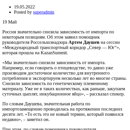
19.05.2022
Posted by
superadmin
19
Май
Россия значительно снизила зависимость от импорта по
некоторым позициям. Об этом заявил помощник
руководителя Россельхознадзора
Артем Даушев
на сессии
«Международный транспортный коридор „Север — Юг“»,
которая прошла на KazanSummit.
«Мы значительно снизили зависимость от импорта.
Например, если говорить о птицеводстве, то давно уже
производим достаточное количество для внутреннего
потребления и экспортируем несколько лет во многие страны.
Снизили зависимость по генетическому племенному
материалу. Уже не в таких количествах, как раньше, закупаем
суточных цыплят, инкубационное яйцо», – рассказал спикер.
По словам Даушева, значительная работа по
импортозамещению проводилась на протяжении последних
десяти лет. «То есть это не новый термин, который появился
недавно», – заметил он.
При этом, по словам помощника руководителя