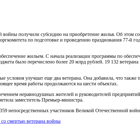
ой войны получили субсидию на приобретение жилья. Об этом с
 оргкомитета по подготовке и проведению празднования 77-й г
обеспечение жильем. С начала реализации программы по обесп
джета было перечислено более 20 млрд рублей. 19 132 ветеран
ые условия улучшат еще два ветерана. Она добавила, что также 
оящее время работы продолжаются на шести объектах.
лечением неравнодушных жителей и руководителей предприяти
метила заместитель Премьер-министра.
359 непосредственных участников Великой Отечественной войн
 со смертью ветерана войны