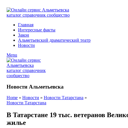
ADD ANYTHING HERE OR JUST REMOVE IT…
Главная
Интересные факты
Закон
Альметьевский драматический театр
Новости
Menu
Новости Альметьевска
Home
»
Новости
»
Новости Татарстана
»
Новости Татарстана
В Татарстане 19 тыс. ветеранов Вели
жилье