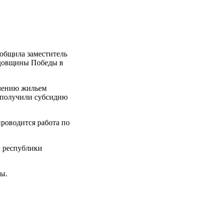
ообщила заместитель
одовщины Победы в
ечению жильем
а получили субсидию
проводится работа по
й республики
ы.