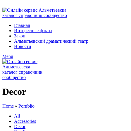
ADD ANYTHING HERE OR JUST REMOVE IT…
Главная
Интересные факты
Закон
Альметьевский драматический театр
Новости
Menu
Decor
Home
»
Portfolio
All
Accessories
Decor