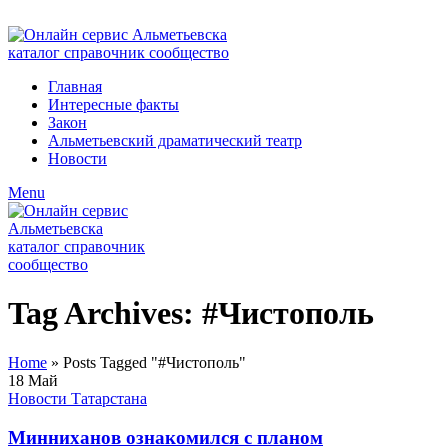
ADD ANYTHING HERE OR JUST REMOVE IT…
Главная
Интересные факты
Закон
Альметьевский драматический театр
Новости
Menu
Tag Archives: #Чистополь
Home
»
Posts Tagged "#Чистополь"
18
Май
Новости Татарстана
Минниханов ознакомился с планом