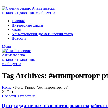
ADD ANYTHING HERE OR JUST REMOVE IT…
Главная
Интересные факты
Закон
Альметьевский драматический театр
Новости
Menu
Tag Archives: #минпромторг р
Home
»
Posts Tagged "#минпромторг рт"
21
Окт
Новости Татарстана
Центр аддитивных технологий должен заработать