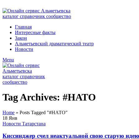
ADD ANYTHING HERE OR JUST REMOVE IT…
Главная
Интересные факты
Закон
Альметьевский драматический театр
Новости
Menu
Tag Archives: #НАТО
Home
»
Posts Tagged "#НАТО"
18
Янв
Новости Татарстана
Киссинджер счел неактуальной свою старую идею