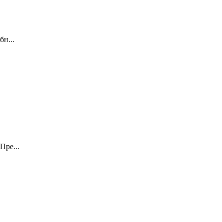
н...
Пре...