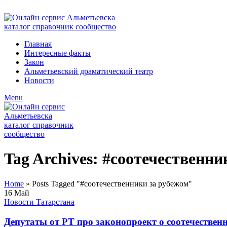
ADD ANYTHING HERE OR JUST REMOVE IT…
Главная
Интересные факты
Закон
Альметьевский драматический театр
Новости
Menu
Tag Archives: #соотечественни
Home
»
Posts Tagged "#соотечественники за рубежом"
16
Май
Новости Татарстана
Депутаты от РТ про законопроект о соотечествен