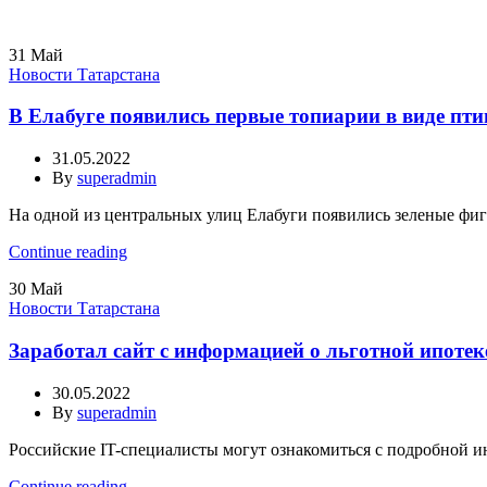
31
Май
Новости Татарстана
В Елабуге появились первые топиарии в виде пти
31.05.2022
By
superadmin
На одной из центральных улиц Елабуги появились зеленые фиг
Continue reading
30
Май
Новости Татарстана
Заработал сайт с информацией о льготной ипотек
30.05.2022
By
superadmin
Российские IT-специалисты могут ознакомиться с подробной ин
Continue reading