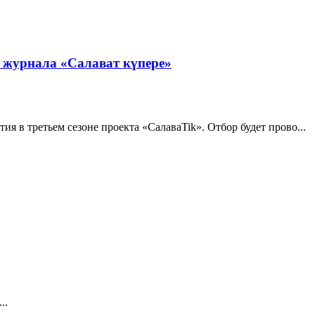
о журнала «Салават күпере»
ия в третьем сезоне проекта «СалаваTik». Отбор будет прово...
..