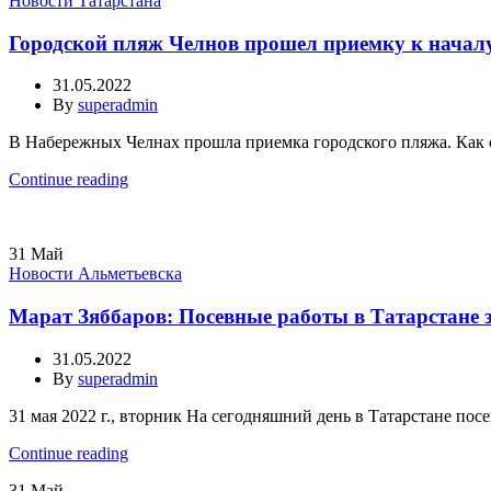
Новости Татарстана
Городской пляж Челнов прошел приемку к началу
31.05.2022
By
superadmin
В Набережных Челнах прошла приемка городского пляжа. Как со
Continue reading
31
Май
Новости Альметьевска
Марат Зяббаров: Посевные работы в Татарстане
31.05.2022
By
superadmin
31 мая 2022 г., вторник На сегодняшний день в Татарстане посев
Continue reading
31
Май