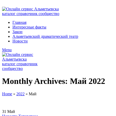
ADD ANYTHING HERE OR JUST REMOVE IT…
Главная
Интересные факты
Закон
Альметьевский драматический театр
Новости
Menu
Monthly Archives: Май 2022
Home
»
2022
»
Май
31
Май