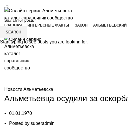
ADD ANYTHING HERE OR JUST REMOVE IT…
ГЛАВНАЯ
ИНТЕРЕСНЫЕ ФАКТЫ
ЗАКОН
АЛЬМЕТЬЕВСКИЙ 
Menu
SEARCH
Start typing to see posts you are looking for.
Новости Альметьевска
Новости Альметьевска
Альметьевца осудили за оскорб
01.01.1970
Posted by
superadmin