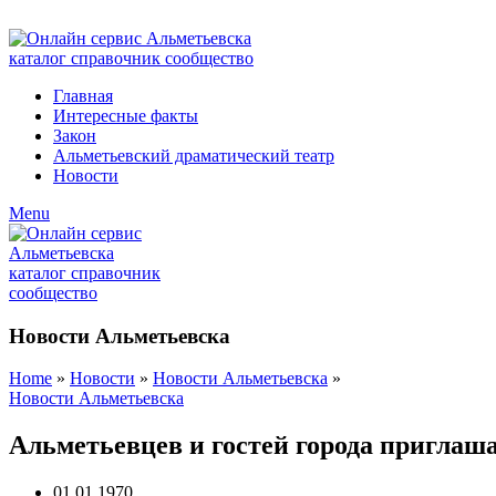
ADD ANYTHING HERE OR JUST REMOVE IT…
Главная
Интересные факты
Закон
Альметьевский драматический театр
Новости
Menu
Новости Альметьевска
Home
»
Новости
»
Новости Альметьевска
»
Новости Альметьевска
Альметьевцев и гостей города приглаш
01.01.1970