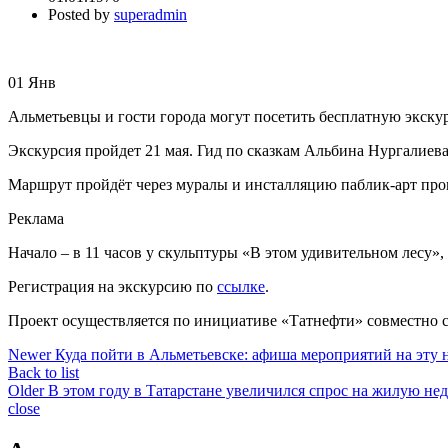
Posted by
superadmin
01
Янв
Альметьевцы и гости города могут посетить бесплатную экску
Экскурсия пройдет 21 мая. Гид по сказкам Альбина Нургалиева
Маршрут пройдёт через муралы и инсталляцию паблик-арт прогр
Реклама
Начало – в 11 часов у скульптуры «В этом удивительном лесу»,
Регистрация на экскурсию по
ссылке
.
Проект осуществляется по инициативе «Татнефти» совместно с
Newer
Куда пойти в Альметьевске: афиша мероприятий на эту 
Back to list
Older
В этом году в Татарстане увеличился спрос на жилую н
close