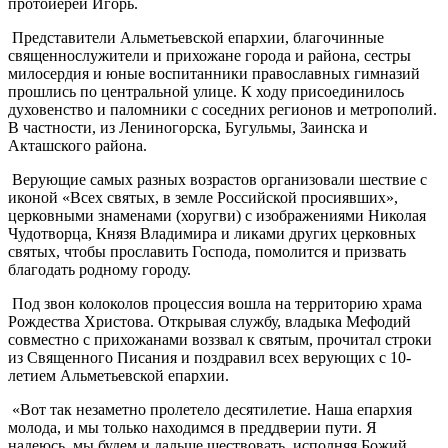
протоиерей Игорь.
Представители Альметьевской епархии, благочинные
священнослужители и прихожане города и района, сестры
милосердия и юные воспитанники православных гимназий
прошлись по центральной улице. К ходу присоединилось
духовенство и паломники с соседних регионов и метрополий.
В частности, из Лениногорска, Бугульмы, Заинска и
Акташского района.
Верующие самых разных возрастов организовали шествие с
иконой «Всех святых, в земле Российской просиявших»,
церковными знаменами (хоругви) с изображениями Николая
Чудотворца, Князя Владимира и ликами других церковных
святых, чтобы прославить Господа, помолится и призвать
благодать родному городу.
Под звон колоколов процессия вошла на территорию храма
Рождества Христова. Открывая службу, владыка Мефодий
совместно с прихожанами воззвал к святым, прочитал строки
из Священного Писания и поздравил всех верующих с 10-
летием Альметьевской епархии.
«Вот так незаметно пролетело десятилетие. Наша епархия
молода, и мы только находимся в преддверии пути. Я
надеюсь, мы будем и дальше шествовать, исполняя Божий