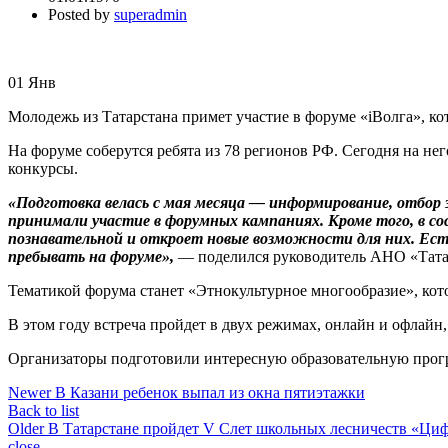
Posted by
superadmin
01
Янв
Молодежь из Татарстана примет участие в форуме «iВолга», к
На форуме соберутся ребята из 78 регионов РФ. Сегодня на нег
конкурсы.
«Подготовка велась с мая месяца — информирование, отбор 
принимали участие в форумных кампаниях. Кроме того, в сос
познавательной и откроет новые возможности для них. Ес
пребывать на форуме»,
— поделился руководитель АНО «Тата
Тематикой форума станет «Этнокультурное многообразие», ко
В этом году встреча пройдет в двух режимах, онлайн и офлайн
Организаторы подготовили интересную образовательную прогр
Newer
В Казани ребенок выпал из окна пятиэтажки
Back to list
Older
В Татарстане пройдет V Слет школьных лесничеств «Ци
close