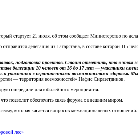
оторый стартует 21 июля, об этом сообщает Министерство по де
о отправится делегация из Татарстана, в составе которой 115 че
заявок, подготовка проектов. Стоит отметить, что в этом го
таве делегации 10 человек от 16 до 17 лет — участники смены
ть и участники с ограниченными возможностями здоровья. М
рстан — территория возможностей» Нафис Сиразетдинов.
торую опередили для юбилейного мероприятия.
, что позволит обеспечить связь форума с внешним миром.
амму, которая касается вопросов межнациональных отношений.
фровой лес»