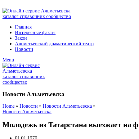
ADD ANYTHING HERE OR JUST REMOVE IT…
Главная
Интересные факты
Закон
Альметьевский драматический театр
Новости
Menu
Новости Альметьевска
Home
»
Новости
»
Новости Альметьевска
»
Новости Альметьевска
Молодежь из Татарстана выезжает на ф
01.01.1970