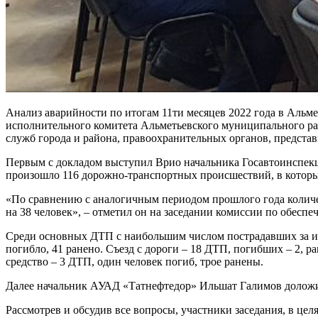
Анализ аварийности по итогам 11ти месяцев 2022 года в Альм
исполнительного комитета Альметьевского муниципального ра
служб города и района, правоохранительных органов, предста
Первым с докладом выступил Врио начальника Госавтоинспекц
произошло 116 дорожно-транспортных происшествий, в которых
«По сравнению с аналогичным периодом прошлого года количе
на 38 человек», – отметил он на заседании комиссии по обесп
Среди основных ДТП с наибольшим числом пострадавших за исте
погибло, 41 ранено. Съезд с дороги – 18 ДТП, погибших – 2, р
средство – 3 ДТП, один человек погиб, трое ранены.
Далее начальник АУАД «Татнефтедор» Ильшат Галимов доложи
Рассмотрев и обсудив все вопросы, участники заседания, в це