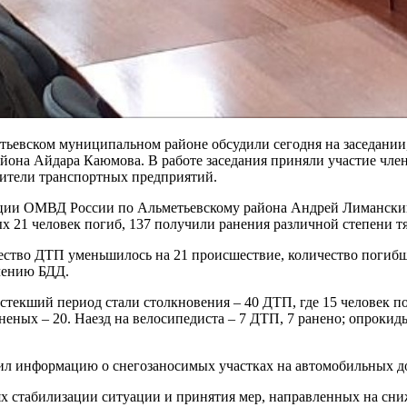
етьевском муниципальном районе обсудили сегодня на заседании
йона Айдара Каюмова. В работе заседания приняли участие чл
вители транспортных предприятий.
ии ОМВД России по Альметьевскому района Андрей Лиманский. 
 21 человек погиб, 137 получили ранения различной степени т
ство ДТП уменьшилось на 21 происшествие, количество погибш
ечению БДД.
кший период стали столкновения – 40 ДТП, где 15 человек поги
аненых – 20. Наезд на велосипедиста – 7 ДТП, 7 ранено; опрокид
л информацию о снегозаносимых участках на автомобильных д
лях стабилизации ситуации и принятия мер, направленных на сни