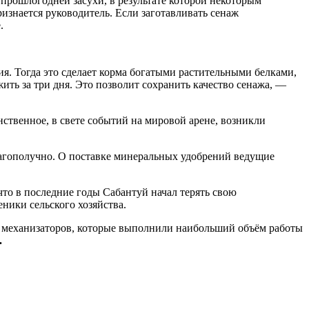
м прошлогодней засухи, в результате которой некоторым
ризнается руководитель. Если заготавливать сенаж
.
ия. Тогда это сделает корма богатыми растительными белками,
ить за три дня. Это позволит сохранить качество сенажа, —
нственное, в свете событий на мировой арене, возникли
агополучно. О поставке минеральных удобрений ведущие
что в последние годы Сабантуй начал терять свою
ники сельского хозяйства.
ех механизаторов, которые выполнили наибольший объём работы
.