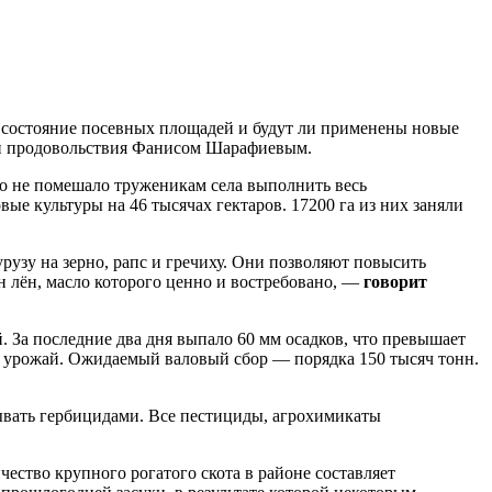
т состояние посевных площадей и будут ли применены новые
а и продовольствия Фанисом Шарафиевым.
то не помешало труженикам села выполнить весь
ые культуры на 46 тысячах гектаров. 17200 га из них заняли
узу на зерно, рапс и гречиху. Они позволяют повысить
ян лён, масло которого ценно и востребовано, —
говорит
 За последние два дня выпало 60 мм осадков, что превышает
ий урожай. Ожидаемый валовый сбор — порядка 150 тысяч тонн.
тывать гербицидами. Все пестициды, агрохимикаты
ество крупного рогатого скота в районе составляет