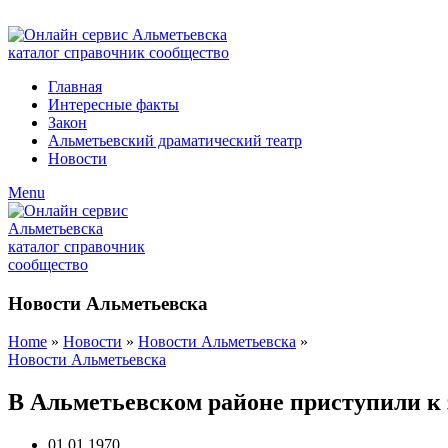
ADD ANYTHING HERE OR JUST REMOVE IT…
Главная
Интересные факты
Закон
Альметьевский драматический театр
Новости
Menu
Новости Альметьевска
Home
»
Новости
»
Новости Альметьевска
»
Новости Альметьевска
В Альметьевском районе приступили к 
01.01.1970