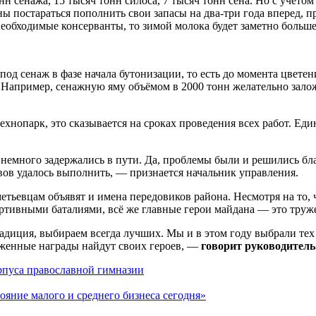
нн сенажа, 15 тысяч тонн силоса, 7 тысяч тонн сена. Но с учёто
ы постараться пополнить свои запасы на два-три года вперед, п
необходимые консерванты, то зимой молока будет заметно больше
д сенаж в фазе начала бутонизации, то есть до момента цветен
. Например, сенажную яму объёмом в 2000 тонн желательно залож
ехнопарк, это сказывается на сроках проведения всех работ. Еди
немного задержались в пути. Да, проблемы были и решились бл
вов удалось выполнить, — признается начальник управления.
етьевцам объявят и имена передовиков района. Несмотря на то, 
ортивными баталиями, всё же главные герои майдана — это труже
традиция, выбираем всегда лучших. Мы и в этом году выбрали т
уженные награды найдут своих героев, —
говорит руководитель
орпуса православной гимназии
ояние малого и среднего бизнеса сегодня»