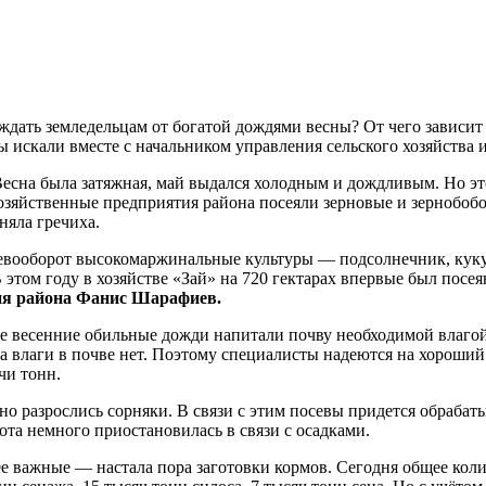
 ждать земледельцам от богатой дождями весны? От чего зависи
ы искали вместе с начальником управления сельского хозяйств
 Весна была затяжная, май выдался холодным и дождливым. Но э
озяйственные предприятия района посеяли зерновые и зернобобов
няла гречиха.
евооборот высокомаржинальные культуры — подсолнечник, кукур
 этом году в хозяйстве «Зай» на 720 гектарах впервые был посе
вия района Фанис Шарафиев.
е весенние обильные дожди напитали почву необходимой влагой.
ита влаги в почве нет. Поэтому специалисты надеются на хорош
ячи тонн.
йно разрослись сорняки. В связи с этим посевы придется обраба
бота немного приостановилась в связи с осадками.
 важные — настала пора заготовки кормов. Сегодня общее колич