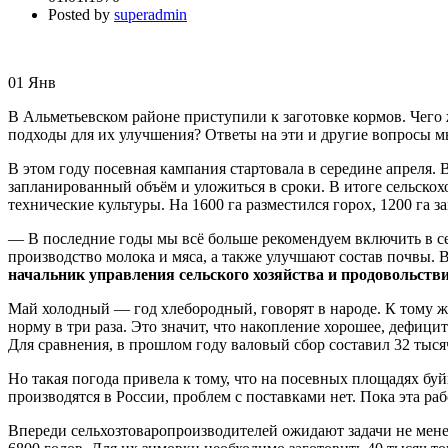
Posted by
superadmin
01
Янв
В Альметьевском районе приступили к заготовке кормов. Чего
подходы для их улучшения? Ответы на эти и другие вопросы м
В этом году посевная кампания стартовала в середине апреля.
запланированный объём и уложиться в сроки. В итоге сельскох
технические культуры. На 1600 га разместился горох, 1200 га за
— В последние годы мы всё больше рекомендуем включить в с
производство молока и мяса, а также улучшают состав почвы. В
начальник управления сельского хозяйства и продовольст
Май холодный — год хлебородный, говорят в народе. К тому ж
норму в три раза. Это значит, что накопление хорошее, дефиц
Для сравнения, в прошлом году валовый сбор составил 32 тыс
Но такая погода привела к тому, что на посевных площадях бу
производятся в России, проблем с поставками нет. Пока эта ра
Впереди сельхозтоваропроизводителей ожидают задачи не менее