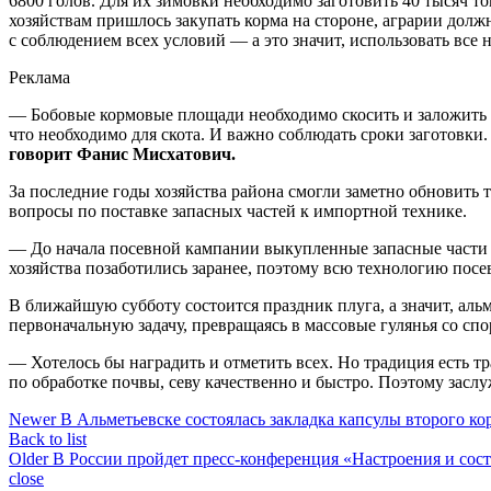
6800 голов. Для их зимовки необходимо заготовить 40 тысяч то
хозяйствам пришлось закупать корма на стороне, аграрии должн
с соблюдением всех условий — а это значит, использовать все 
Реклама
— Бобовые кормовые площади необходимо скосить и заложить по
что необходимо для скота. И важно соблюдать сроки заготовки
говорит Фанис Мисхатович.
За последние годы хозяйства района смогли заметно обновить т
вопросы по поставке запасных частей к импортной технике.
— До начала посевной кампании выкупленные запасные части 
хозяйства позаботились заранее, поэтому всю технологию посе
В ближайшую субботу состоится праздник плуга, а значит, альм
первоначальную задачу, превращаясь в массовые гулянья со сп
— Хотелось бы наградить и отметить всех. Но традиция есть 
по обработке почвы, севу качественно и быстро. Поэтому засл
Newer
В Альметьевске состоялась закладка капсулы второго к
Back to list
Older
В России пройдет пресс-конференция «Настроения и сост
close