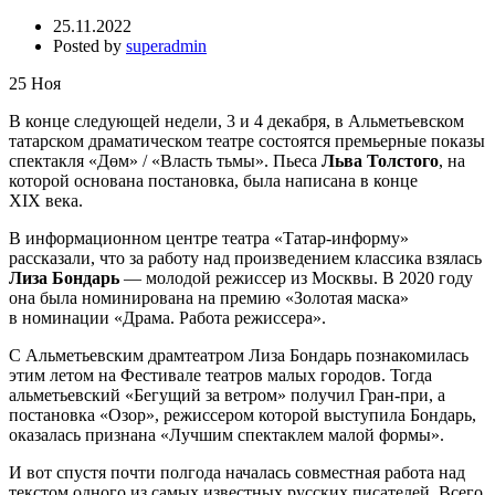
25.11.2022
Posted by
superadmin
25
Ноя
В конце следующей недели, 3 и 4 декабря, в Альметьевском
татарском драматическом театре состоятся премьерные показы
спектакля «Дөм» / «Власть тьмы». Пьеса
Льва Толстого
, на
которой основана постановка, была написана в конце
XIX века.
В информационном центре театра «Татар-информу»
рассказали, что за работу над произведением классика взялась
Лиза Бондарь
— молодой режиссер из Москвы. В 2020 году
она была номинирована на премию «Золотая маска»
в номинации «Драма. Работа режиссера».
С Альметьевским драмтеатром Лиза Бондарь познакомилась
этим летом на Фестивале театров малых городов. Тогда
альметьевский «Бегущий за ветром» получил Гран-при, а
постановка «Озор», режиссером которой выступила Бондарь,
оказалась признана «Лучшим спектаклем малой формы».
И вот спустя почти полгода началась совместная работа над
текстом одного из самых известных русских писателей. Всего