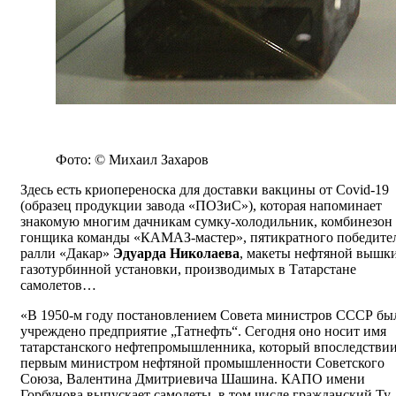
Фото: © Михаил Захаров
Здесь есть криопереноска для доставки вакцины от Covid-19
(образец продукции завода «ПОЗиС»), которая напоминает
знакомую многим дачникам сумку-холодильник, комбинезон
гонщика команды «КАМАЗ-мастер», пятикратного победите
ралли «Дакар»
Эдуарда Николаева
, макеты нефтяной вышки
газотурбинной установки, производимых в Татарстане
самолетов…
«В 1950-м году постановлением Совета министров СССР бы
учреждено предприятие „Татнефть“. Сегодня оно носит имя
татарстанского нефтепромышленника, который впоследствии
первым министром нефтяной промышленности Советского
Союза, Валентина Дмитриевича Шашина. КАПО имени
Горбунова выпускает самолеты, в том числе гражданский Ту-