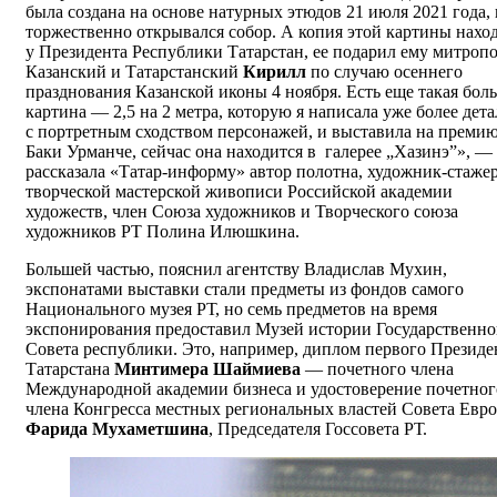
была создана на основе натурных этюдов 21 июля 2021 года, 
торжественно открывался собор. А копия этой картины нахо
у Президента Республики Татарстан, ее подарил ему митроп
Казанский и Татарстанский
Кирилл
по случаю осеннего
празднования Казанской иконы 4 ноября. Есть еще такая бол
картина — 2,5 на 2 метра, которую я написала уже более дета
с портретным сходством персонажей, и выставила на преми
Баки Урманче, сейчас она находится в галерее „Хазинэ”», —
рассказала «Татар-информу» автор полотна, художник-стаже
творческой мастерской живописи Российской академии
художеств, член Союза художников и Творческого союза
художников РТ Полина Илюшкина.
Большей частью, пояснил агентству Владислав Мухин,
экспонатами выставки стали предметы из фондов самого
Национального музея РТ, но семь предметов на время
экспонирования предоставил Музей истории Государственно
Совета республики. Это, например, диплом первого Президе
Татарстана
Минтимера Шаймиева
— почетного члена
Международной академии бизнеса и удостоверение почетног
члена Конгресса местных региональных властей Совета Евр
Фарида Мухаметшина
, Председателя Госсовета РТ.