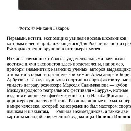
Фото: © Михаил Захаров
Первыми, кстати, экспозицию увидели восемь школьников,
которым в честь приближающегося Дня России паспорта гра
РФ торжественно вручили в интерьерах музея.
Из числа связанных с более фундаментальными научными
достижениями экспонатов здесь представлены, например,
приборы знаменитых казанских ученых, авторов выдающихс
открытий в области органической химии Александра и Бори
Арбузовых. Из культурных и спортивных артефактов тут мо
увидеть награду режиссера Марселя Салимжанова — кубок
Международного театрального фестиваля «Науруз», нотные
издания и японскую флейту композитора Назиба Жиганова,
дирижерскую палочку Натана Рахлина, личные шахматы пер
в мире человека, который одновременно был мастером спорт
шашкам и шахматам, — Рашида Нежметдинова, а также две
картины молодой современной художницы
Полины Илюшки