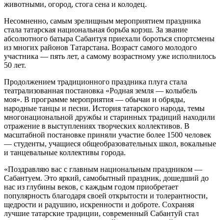
животными, огород, стога сена и колодец.
Несомненно, самым зрелищным мероприятием праздника
стала татарская национальная борьба корэш. За звание
абсолютного батыра Сабантуя приехали бороться спортсмены
из многих районов Татарстана. Возраст самого молодого
участника — пять лет, а самому возрастному уже исполнилось
50 лет.
Продолжением традиционного праздника плуга стала
театрализованная постановка «Родная земля — колыбель
моя». В программе мероприятия — обычаи и обряды,
народные танцы и песни. История татарского народа, темы
многонациональной дружбы и старинных традиций находили
отражение в выступлениях творческих коллективов. В
масштабной постановке приняли участие более 1500 человек
— студенты, учащиеся общеобразовательных школ, вокальные
и танцевальные коллективы города.
«Поздравляю вас с главным национальным праздником —
Сабантуем. Это яркий, самобытный праздник, дошедший до
нас из глубины веков, с каждым годом приобретает
популярность благодаря своей открытости и толерантности,
щедрости и радушию, искренности и доброте. Сохраняя
лучшие татарские традиции, современный Сабантуй стал