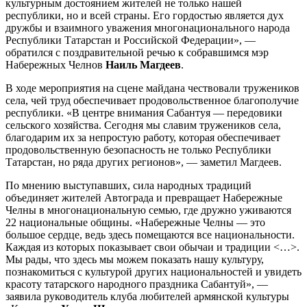
культурным достоянием жителей не только нашей
республики, но и всей страны. Его гордостью является дух
дружбы и взаимного уважения многонационального народа
Республики Татарстан и Российской Федерации», —
обратился с поздравительной речью к собравшимся мэр
Набережных Челнов
Наиль Магдеев
.
В ходе мероприятия на сцене майдана чествовали тружеников
села, чей труд обеспечивает продовольственное благополучие
республики. «В центре внимания Сабантуя — передовики
сельского хозяйства. Сегодня мы славим тружеников села,
благодарим их за непростую работу, которая обеспечивает
продовольственную безопасность не только Республики
Татарстан, но ряда других регионов», — заметил Магдеев.
По мнению выступавших, сила народных традиций
объединяет жителей Автограда и превращает Набережные
Челны в многонациональную семью, где дружно уживаются
22 национальные общины. «Набережные Челны — это
большое сердце, ведь здесь помещаются все национальности.
Каждая из которых показывает свои обычаи и традиции <…>.
Мы рады, что здесь мы можем показать нашу культуру,
познакомиться с культурой других национальностей и увидеть
красоту татарского народного праздника Сабантуй», —
заявила руководитель клуба любителей армянской культуры