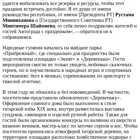
удается мобилизовать все резервы и ресурсы, чтобы этот
праздник встречать достойно. Я от души от имени
руководства республики, от имени [Президента РТ]
Рустама
Минниханова
и [Государственного Советника РТ]
Минтимера Шаймиева
, от себя лично поздравляю жителей и
гостей Автограда с праздником», —обратился он к
собравшимся.
Народные гуляния начались на майдане парка
«Прибрежный», где специально для празднества были
подготовлены площадки «Экият» и «Деревенька». Гости
мероприятия смогли не только увидеть любимых сказочных
героев, но и поучаствовать в народных играх и спортивных
состязаниях: беге в мешках, соревнованиях по армспорту и
тяжелой атлетике.
В этом году не обошлось и без нововведений. В частности,
посетителям представили обновленную «Деревеньку».
Оформление главного дома было выполнено в стиле
татарской избы XIX века, внутри разместилась выставка
сундуков, самоваров и изделий ручной работы. Также для
гостей были организованы конкурсы по валянию из шерсти и
вязанию веников, мастер-класс по заточке серпов и кос. Чтобы
посетители прониклись атмосферой татарской деревни, на
территории площадки расположи хозяйственное подворье с