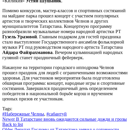
«Киликия»
Устян Шушаник
.
Помимо конкурсов, мастер-классов и спортивных состязаний
на майдане парка прошел концерт с участием популярных
артистов и творческих коллективов Челнов и других
муниципалитетов Татарстана. Концертную программу
разнообразили музыкальные номера народной артистки РТ
Гузель Уразовой
. Главным подарком для гостей праздника
стало выступление Государственного ансамбля фольклорной
музыки РТ под руководством народного артиста Татарстана
Айдара Файзрахманова
. Вечером кульминацией народных
гуляний станет праздничный фейерверк.
Накануне на территории городского ипподрома Челнов
прошел праздник для людей с ограниченными возможностями
здоровья. Для участников мероприятия была подготовлена
обширная программа: концерт, народные игры и спортивные
состязания. Завершился праздничный день определением
победителя в национальной борьбе корэш и вручением
ценных призов ее участникам.
Tags:
#Набережные Челны
,
#сабантуй
Newer
В Татарстане вновь ожидаются сильные дожди и грозы
Back to list
Older
Депутат Госдумы от Татарстана заявил о готовности