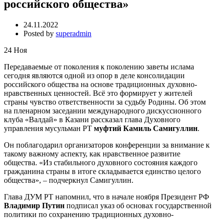
российского общества»
24.11.2022
Posted by
superadmin
24
Ноя
Передаваемые от поколения к поколению заветы ислама
сегодня являются одной из опор в деле консолидации
российского общества на основе традиционных духовно-
нравственных ценностей. Всё это формирует у жителей
страны чувство ответственности за судьбу Родины. Об этом
на пленарном заседании международного дискуссионного
клуба «Валдай» в Казани рассказал глава Духовного
управления мусульман РТ
муфтий Камиль Самигуллин
.
Он поблагодарил организаторов конференции за внимание к
такому важному аспекту, как нравственное развитие
общества. «Из стабильного духовного состояния каждого
гражданина страны в итоге складывается единство целого
общества», – подчеркнул Самигуллин.
Глава ДУМ РТ напомнил, что в начале ноября Президент РФ
Владимир Путин
подписал указ об основах государственной
политики по сохранению традиционных духовно-