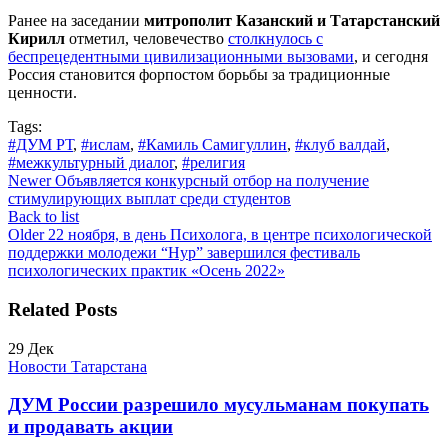
Ранее на заседании
митрополит Казанский и Татарстанский
Кирилл
отметил, человечество
столкнулось с
беспрецедентными цивилизационными вызовами
, и сегодня
Россия становится форпостом борьбы за традиционные
ценности.
Tags:
#ДУМ РТ
,
#ислам
,
#Камиль Самигуллин
,
#клуб валдай
,
#межкультурный диалог
,
#религия
Newer
Объявляется конкурсный отбор на получение
стимулирующих выплат среди студентов
Back to list
Older
22 ноября, в день Психолога, в центре психологической
поддержки молодежи “Нур” завершился фестиваль
психологических практик «Осень 2022»
Related Posts
29
Дек
Новости Татарстана
ДУМ России разрешило мусульманам покупать
и продавать акции