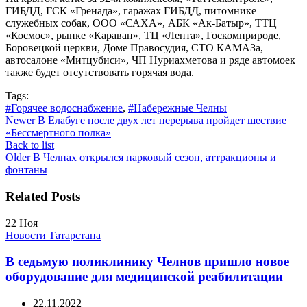
ГИБДД, ГСК «Гренада», гаражах ГИБДД, питомнике
служебных собак, ООО «САХА», АБК «Ак-Батыр», ТТЦ
«Космос», рынке «Караван», ТЦ «Лента», Госкомприроде,
Боровецкой церкви, Доме Правосудия, СТО КАМАЗа,
автосалоне «Митцубиси», ЧП Нуриахметова и ряде автомоек
также будет отсутствовать горячая вода.
Tags:
#Горячее водоснабжение
,
#Набережные Челны
Newer
В Елабуге после двух лет перерыва пройдет шествие
«Бессмертного полка»
Back to list
Older
В Челнах открылся парковый сезон, аттракционы и
фонтаны
Related Posts
22
Ноя
Новости Татарстана
В седьмую поликлинику Челнов пришло новое
оборудование для медицинской реабилитации
22.11.2022