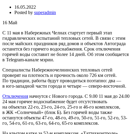
16.05.2022
Posted by
superadmin
16
Май
С 11 мая в Набережных Челнах стартует первый этап
гидравлических испытаний тепловых сетей. В связи с этим
после майских праздников ряд домов и объектов Автограда
останется без горячего водоснабжения. Срок отключения
горячей воды составит не более 14 дней. Об этом сообщается
в Telegram-канале мэрии.
Специалисты Набережночелнинских тепловых сетей
проверят на плотность и прочность около 726 км сетей.
По традиции, работы будут проводиться поэтапно: два —
в юго-западной части города и четыре — северо-восточной.
Отключения
начнутся с Нового города. С 9.00 11 мая до 24.00
24 мая горячее водоснабжение будет отсутствовать
на объектах 22-го, 23-го, 24-го, 25-го и 46-го комплексов,
в ЖК «Солнечный» (блок Б). Без горячей воды также
останутся объекты 47-го, 48-го, 49-го, 50-го, 51-го, 52-го, 53-
го, 54-го, 61-го, 63-го, 64-го, 65-го комплексов.
На крытом катке за 52-м комплексом, «Таттехконтроле»,