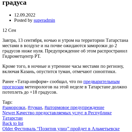
градуса
12.09.2022
Posted by
superadmin
12
Сен
Завтра, 13 сентября, ночью и утром на территории Татарстана
местами в воздухе и на почве ожидаются заморозки до 2
градусов ниже нуля. Предупреждение об этом распространил
Гидрометцентр РТ.
Кроме того, в ночные и утренние часы местами по региону,
включая Казань, опустится туман, отмечают синоптики.
Ранее «Татар-информ» сообщал, что по
предварительным
прогнозам
метеорологов на этой неделе в Татарстане должно
потеплеть до +18 градусов.
Tags:
#заморозки
,
#туман
,
#штормовое предупреждение
Newer
Качество предоставляемых услуг в Республике
Татарстан
Back to list
Older
Фестиваль “Позитив улиц” пройдет в Альметьевске