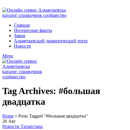
ADD ANYTHING HERE OR JUST REMOVE IT…
Главная
Интересные факты
Закон
Альметьевский драматический театр
Новости
Menu
Tag Archives: #большая
двадцатка
Home
»
Posts Tagged "#большая двадцатка"
20
Авг
Новости Татарстана