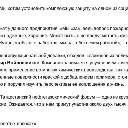
. Мы хотим установить комплексную защиту на одном из соц
кат у данного предприятия. «Мы «за», ведь вопрос пожарн
ни надежные, хорошие. Может быть, еще предусмотреть жиз
Нужно, чтобы все работало, мы вас обеспечим работой», – 
многофункциональной добавки, отходов, селиконовых поли
ир Войлошников.
Компания занимается улучшением каче
жно применение во многих химических производства, так ка
енные поверхности краской с добавлением полимера, стоя
ею и поручил изучить перспективы ее воплощения в жизнь.
Татарстанский нефтегазохимический форум
— одно из кру
. Ожидается, что в нем примут участие около двух тысяч 
золотых яблоках»