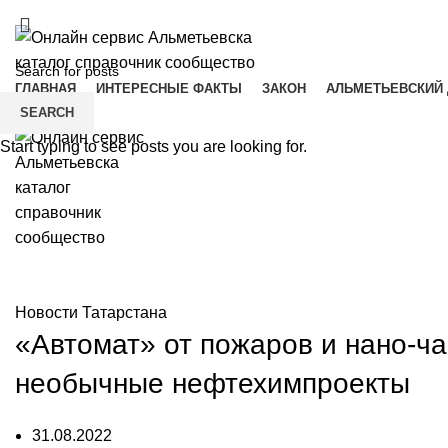
ADD ANYTHING HERE OR JUST REMOVE IT…
ГЛАВНАЯ
ИНТЕРЕСНЫЕ ФАКТЫ
ЗАКОН
АЛЬМЕТЬЕВСКИЙ 
Menu
SEARCH
Start typing to see posts you are looking for.
Новости Альметьевска
Новости Татарстана
«Автомат» от пожаров и нано-ч
необычные нефтехимпроекты
31.08.2022