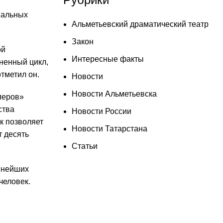
иальных
Альметьевский драматический театр
Закон
ой
Интересные факты
ненный цикл,
отметил он.
Новости
Новости Альметьевска
меров»
ства
Новости России
к позволяет
Новости Татарстана
т десять
Статьи
пнейших
человек.