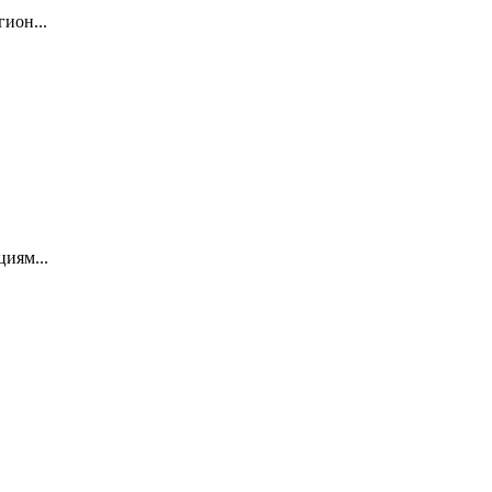
ион...
иям...