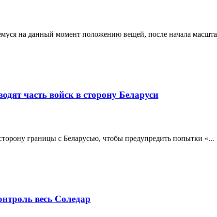
муся на данный момент положению вещей, после начала масштаб
одят часть войск в сторону Беларуси
 сторону границы с Беларусью, чтобы предупредить попытки «...
онтроль весь Соледар