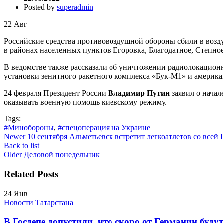
Posted by
superadmin
22
Авг
Российские средства противовоздушной обороны сбили в возд
в районах населенных пунктов Егоровка, Благодатное, Степно
В ведомстве также рассказали об уничтожении радиолокационн
установки зенитного ракетного комплекса «Бук-М1» и америка
24 февраля Президент России
Владимир Путин
заявил о начал
оказывать военную помощь киевскому режиму.
Tags:
#Минобороны
,
#спецоперация на Украине
Newer
10 сентября Альметьевск встретит легкоатлетов со всей 
Back to list
Older
Деловой понедельник
Related Posts
24
Янв
Новости Татарстана
В Госдепе допустили, что скоро от Германии буду