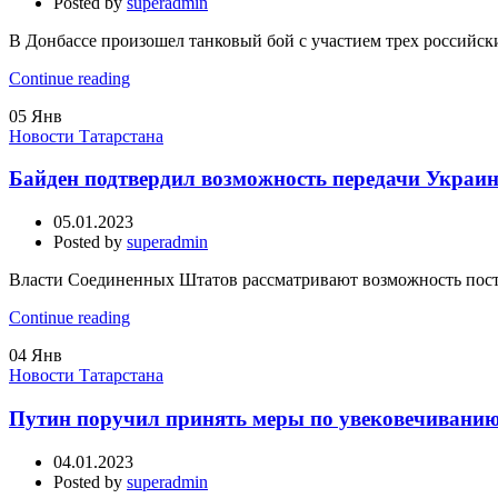
Posted by
superadmin
В Донбассе произошел танковый бой с участием трех российск
Continue reading
05
Янв
Новости Татарстана
Байден подтвердил возможность передачи Украи
05.01.2023
Posted by
superadmin
Власти Соединенных Штатов рассматривают возможность поста
Continue reading
04
Янв
Новости Татарстана
Путин поручил принять меры по увековечиванию
04.01.2023
Posted by
superadmin