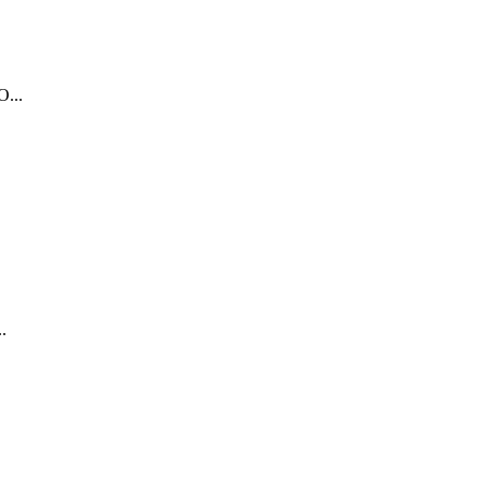
...
.