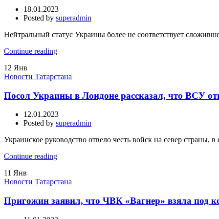
18.01.2023
Posted by
superadmin
Нейтральный статус Украины более не соответствует сложивше
Continue reading
12
Янв
Новости Татарстана
Посол Украины в Лондоне рассказал, что ВСУ отв
12.01.2023
Posted by
superadmin
Украинское руководство отвело честь войск на север страны, в
Continue reading
11
Янв
Новости Татарстана
Пригожин заявил, что ЧВК «Вагнер» взяла под к