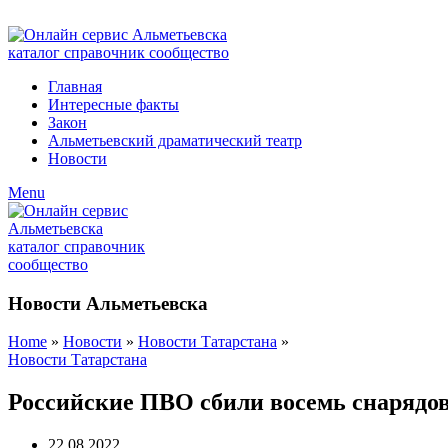
ADD ANYTHING HERE OR JUST REMOVE IT…
Главная
Интересные факты
Закон
Альметьевский драматический театр
Новости
Menu
Новости Альметьевска
Home
»
Новости
»
Новости Татарстана
»
Новости Татарстана
Российские ПВО сбили восемь снарядо
22.08.2022