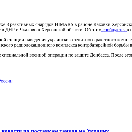
ухе 8 реактивных снарядов HIMARS в районе Каховки Херсонско
е в ДНР и Чкалово в Херсонской области. Об этом
сообщается
в 
ой станции наведения украинского зенитного ракетного комплек
нского радиолокационного комплекса контрбатарейной борьбы в
е специальной военной операции по защите Донбасса. После это
России
т новости по поставкам танков на Украину