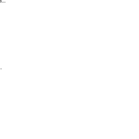
...
.