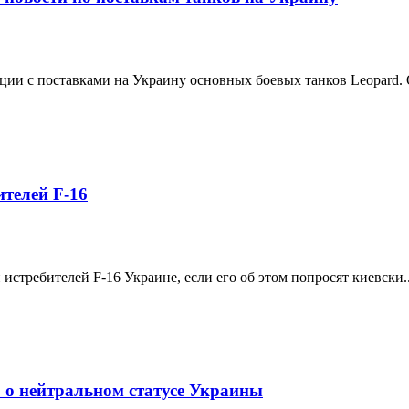
ии с поставками на Украину основных боевых танков Leopard. О
телей F-16
стребителей F-16 Украине, если его об этом попросят киевски..
 о нейтральном статусе Украины