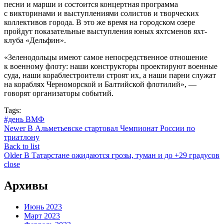
песни и марши и состоится концертная программа
с викторинами и выступлениями солистов и творческих
коллективов города. В это же время на городском озере
пройдут показательные выступления юных яхтсменов яхт-
клуба «Дельфин».
«Зеленодольцы имеют самое непосредственное отношение
к военному флоту: наши конструкторы проектируют военные
суда, наши кораблестроители строят их, а наши парни служат
на кораблях Черноморской и Балтийской флотилий», —
говорят организаторы событий.
Tags:
#день ВМФ
Newer
В Альметьевске стартовал Чемпионат России по
триатлону
Back to list
Older
В Татарстане ожидаются грозы, туман и до +29 градусов
close
Архивы
Июнь 2023
Март 2023