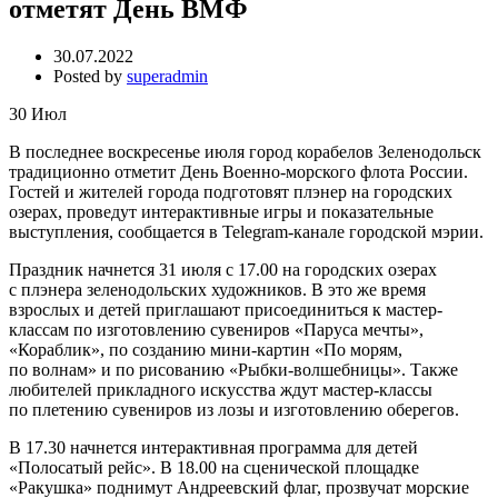
отметят День ВМФ
30.07.2022
Posted by
superadmin
30
Июл
В последнее воскресенье июля город корабелов Зеленодольск
традиционно отметит День Военно-морского флота России.
Гостей и жителей города подготовят плэнер на городских
озерах, проведут интерактивные игры и показательные
выступления, сообщается в Telegram-канале городской мэрии.
Праздник начнется 31 июля с 17.00 на городских озерах
с плэнера зеленодольских художников. В это же время
взрослых и детей приглашают присоединиться к мастер-
классам по изготовлению сувениров «Паруса мечты»,
«Кораблик», по созданию мини-картин «По морям,
по волнам» и по рисованию «Рыбки-волшебницы». Также
любителей прикладного искусства ждут мастер-классы
по плетению сувениров из лозы и изготовлению оберегов.
В 17.30 начнется интерактивная программа для детей
«Полосатый рейс». В 18.00 на сценической площадке
«Ракушка» поднимут Андреевский флаг, прозвучат морские